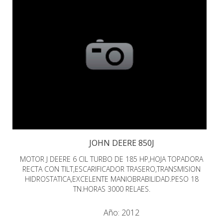
JOHN DEERE 850J
MOTOR J DEERE 6 CIL TURBO DE 185 HP,HOJA TOPADORA
RECTA CON TILT,ESCARIFICADOR TRASERO,TRANSMISION
HIDROSTATICA,EXCELENTE MANIOBRABILIDAD.PESO 18
TN.HORAS 3000 RELAES.
Año:
2012