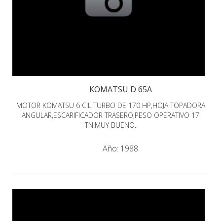
KOMATSU D 65A
MOTOR KOMATSU 6 CIL TURBO DE 170 HP,HOJA TOPADORA
ANGULAR,ESCARIFICADOR TRASERO,PESO OPERATIVO 17
TN.MUY BUENO.
Año:
1988